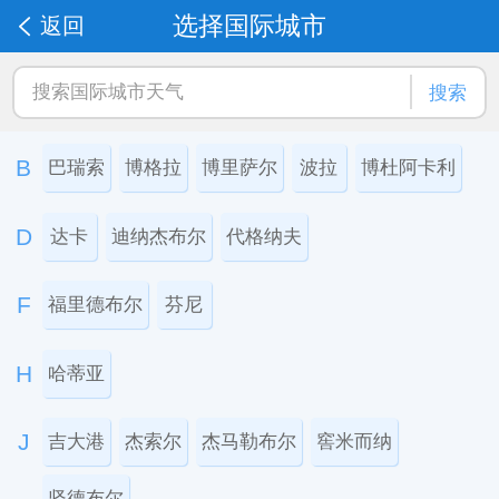
选择国际城市
返回
搜索
B
巴瑞索
博格拉
博里萨尔
波拉
博杜阿卡利
D
达卡
迪纳杰布尔
代格纳夫
F
福里德布尔
芬尼
H
哈蒂亚
J
吉大港
杰索尔
杰马勒布尔
窖米而纳
坚德布尔