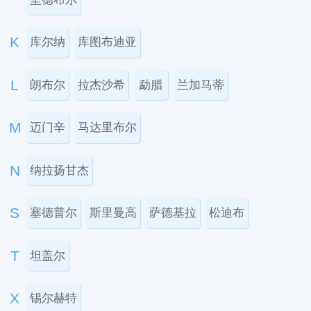
K
库尔纳
库图布迪亚
L
朗布尔
拉杰沙希
勐腊
兰加马蒂
M
迈门辛
马达里布尔
N
纳拉扬甘杰
S
塞德普尔
斯里曼高
萨德基拉
松迪布
T
坦盖尔
X
锡尔赫特