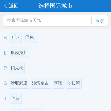
选择国际城市
返回
搜索
B
奔讷
巴色
L
琅勃拉邦
P
帕克松
S
沙耶武里
沙湾拿吉
塞诺
沙拉湾
T
他曲