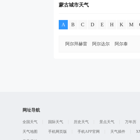
蒙古城市天气
A
B
C
D
E
H
K
M
阿尔拜赫雷
阿尔达尔
阿尔泰
网址导航
全国天气
国际天气
历史天气
景点天气
万年历
天气地图
手机网页版
手机APP官网
天气插件
X