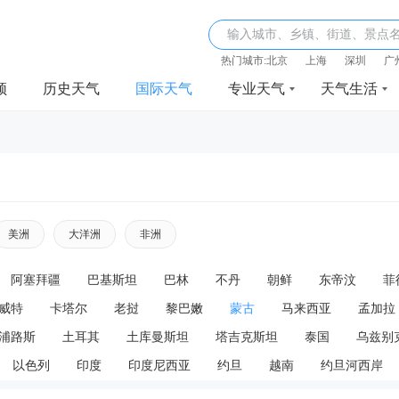
输入城市、乡镇、街道、景点
热门城市:
北京
上海
深圳
广
频
历史天气
国际天气
专业天气
天气生活
美洲
大洋洲
非洲
阿塞拜疆
巴基斯坦
巴林
不丹
朝鲜
东帝汶
菲
威特
卡塔尔
老挝
黎巴嫩
蒙古
马来西亚
孟加拉
浦路斯
土耳其
土库曼斯坦
塔吉克斯坦
泰国
乌兹别
以色列
印度
印度尼西亚
约旦
越南
约旦河西岸