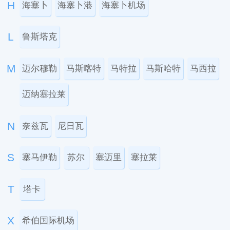
H
海塞卜
海塞卜港
海塞卜机场
L
鲁斯塔克
M
迈尔穆勒
马斯喀特
马特拉
马斯哈特
马西拉
迈纳塞拉莱
N
奈兹瓦
尼日瓦
S
塞马伊勒
苏尔
塞迈里
塞拉莱
T
塔卡
X
希伯国际机场