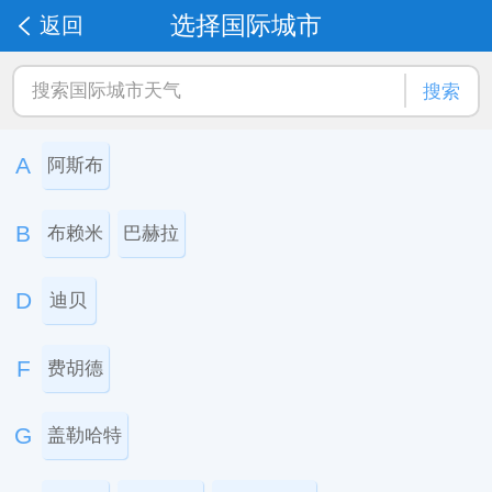
选择国际城市
返回
搜索
A
阿斯布
B
布赖米
巴赫拉
D
迪贝
F
费胡德
G
盖勒哈特