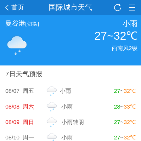
国际城市天气
首页
小雨
曼谷港
[
切换
]
27~32
℃
西南风2级
7日天气预报
08/07 周五
小雨
27
~
32
℃
08/08 周六
小雨
28
~
33
℃
08/09 周日
小雨转阴
27
~
32
℃
08/10 周一
小雨
27
~
32
℃