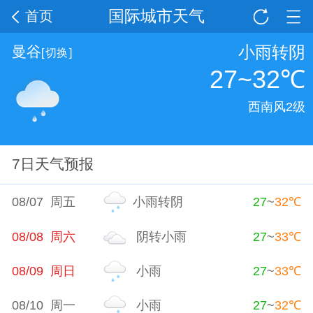
国际城市天气
首页
小雨转阴
曼谷
[
切换
]
27~32
℃
西南风2级
7日天气预报
08/07 周五
小雨转阴
27
~
32
℃
08/08 周六
阴转小雨
27
~
33
℃
08/09 周日
小雨
27
~
33
℃
08/10 周一
小雨
27
~
32
℃