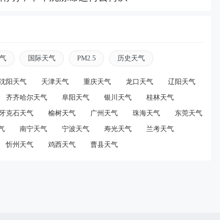
资讯
2026-08-08 11:15:03
很累可以进来休息吗？”骑手店内请求歇脚，长沙
气
国际天气
PM2.5
历史天气
立马关音乐等他醒来送上水
沈阳天气
天津天气
重庆天气
龙口天气
辽阳天气
齐齐哈尔天气
阜阳天气
银川天气
桂林天气
资讯
2026-08-07 20:04:59
牙克石天气
榆树天气
广州天气
珠海天气
东莞天气
备过来了吗”“我在救人”，为救人错过面试的小伙
气
南宁天气
宁波天气
寿光天气
兰考天气
过补考：下周报到，先试试看
忻州天气
鸡西天气
曹县天气
资讯
2026-08-07 20:00:28
岁女子丧偶后卷入赔偿金争夺战：告赢公婆仅拿到
元，婆家转移上百万元钱款去向不明