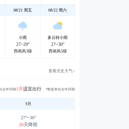
08/21
周五
08/22
周六
小雨
多云转小雨
27~29°
27~30°
西南风3级
西南风5级
查看历史天气>
1月
适宜出行
自去年同期
*数据来自去年同期
9月
27°~30°
26
天降雨