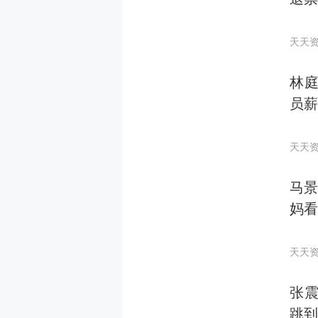
天天
林庭
员薪
天天
马景
妈看
天天
张震
跳到