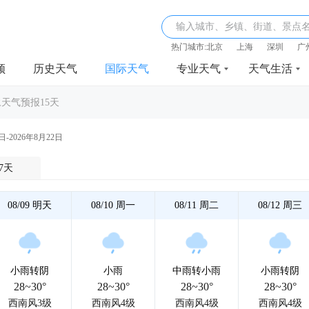
输入城市、乡镇、街道、景点
热门城市:
北京
上海
深圳
广
频
历史天气
国际天气
专业天气
天气生活
天气预报15天
日-2026年8月22日
7天
08/09
明天
08/10
周一
08/11
周二
08/12
周三
小雨转阴
小雨
中雨转小雨
小雨转阴
28~30°
28~30°
28~30°
28~30°
西南风3级
西南风4级
西南风4级
西南风4级