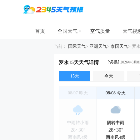
首页
全国天气
空气质量
天气视
当前：
国际天气
>
亚洲天气
>
泰国天气
>
罗永
[切换]
罗永15天天气详情
2026年8月8
15天
今天
08/07
昨天
08/08
今天
中雨转小雨
阴转中雨
28~30°
28~30°
西南风4级
西南风4级