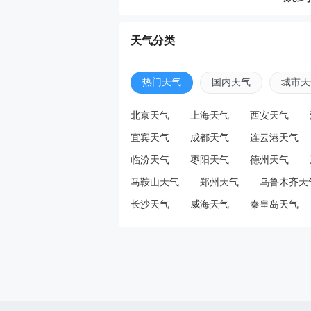
天天
天气分类
“我
热门天气
国内天气
城市天
店主
北京天气
上海天气
西安天气
宜宾天气
成都天气
连云港天气
天天
临汾天气
枣阳天气
德州天气
“准
马鞍山天气
郑州天气
乌鲁木齐天
已通
长沙天气
威海天气
秦皇岛天气
天天
31
3万