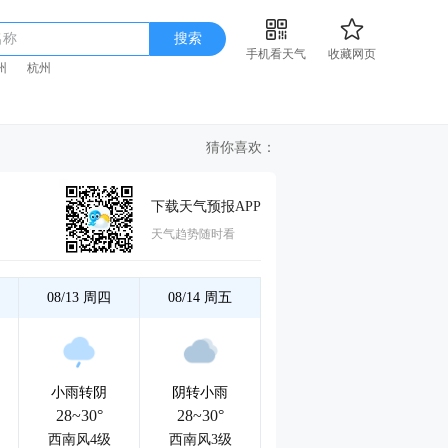
名称
搜索
手机看天气
收藏网页
州
杭州
猜你喜欢：
下载天气预报APP
天气趋势随时看
08/13
周四
08/14
周五
小雨转阴
阴转小雨
28~30°
28~30°
西南风4级
西南风3级