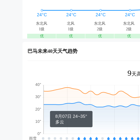
东北风
北风
东北风
东北风
1级
1级
2级
2级
优
优
优
优
巴马未来40天天气趋势
9
天高
8月07日 24~35°
多云
雨雪