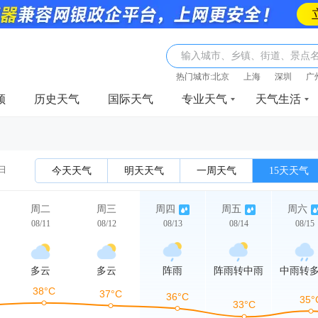
输入城市、乡镇、街道、景点
热门城市:
北京
上海
深圳
广
频
历史天气
国际天气
专业天气
天气生活
1日
今天天气
明天天气
一周天气
15天天气
周二
周三
周四
周五
周六
08/11
08/12
08/13
08/14
08/15
多云
多云
阵雨
阵雨转中雨
中雨转