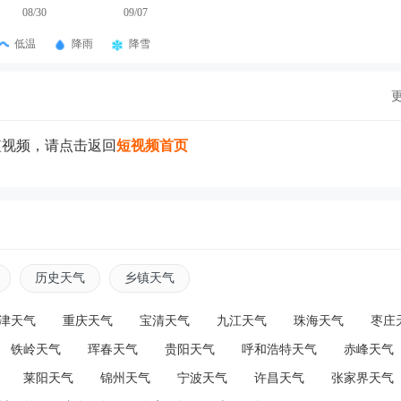
08/30
09/07
低温
降雨
降雪
短视频，请点击返回
短视频首页
历史天气
乡镇天气
津天气
重庆天气
宝清天气
九江天气
珠海天气
枣庄
铁岭天气
珲春天气
贵阳天气
呼和浩特天气
赤峰天气
莱阳天气
锦州天气
宁波天气
许昌天气
张家界天气