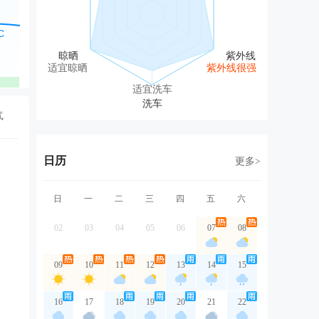
北风
东北风
东北风
东北风
东
1级
2级
2级
2级
1
适宜晾晒
紫外线很强
优
优
优
优
适宜洗车
气
日历
更多>
日
一
二
三
四
五
六
02
03
04
05
06
07
08
09
10
11
12
13
14
15
16
17
18
19
20
21
22