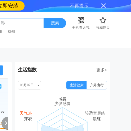
立即安装
不再提示
名称
搜索
手机看天气
收藏网页
州
杭州
生活指数
更多>
08月07日
生活健康
户外出行
周日
周一
周二
周三
周
08/16
08/17
08/18
08/19
08
少发感冒
多云
中雨转阴
阴
中雨
中雨
中雨
天气热
较适宜晨练