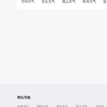
万州天气
任丘天气
昆山天气
忻州天气
盐
网址导航
全国天气
国际天气
历史天气
景点天气
万年历