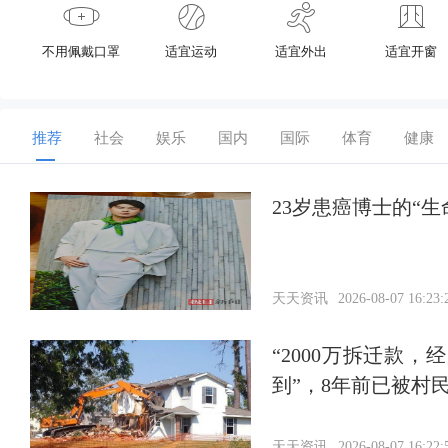
不用佩戴口罩
适宜运动
适宜外出
适宜开窗
推荐
社会
娱乐
国内
国际
体育
健康
23岁患癌博士的“
天天资讯
2026-08-07 16:23:
“2000万拆迁款
到”，8年前已被村
天天资讯
2026-08-07 16:22: