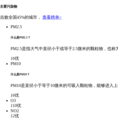
主要污染物
击败全国45%的城市，
查看榜单>
PM2.5
什么是PM2.5？
PM2.5是指大气中直径小于或等于2.5微米的颗粒物
16
优
PM10
什么是PM10？
PM10是直径小于等于10微米的可吸入颗粒物，能够进
16
优
O3
110
优
NO2
12
优