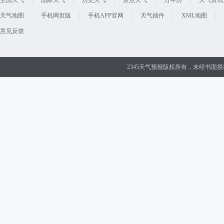
全国天气
国际天气
历史天气
景点天气
万年历
天气资讯
天气地图
手机网页版
手机APP官网
天气插件
XML地图
意见反馈
2345天气预报版权所有，未经书面