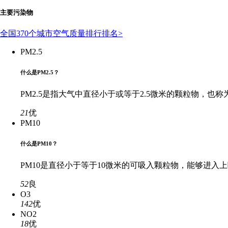
主要污染物
全国370个城市空气质量排行排名>
PM2.5
什么是PM2.5？
PM2.5是指大气中直径小于或等于2.5微米的颗粒物
21
优
PM10
什么是PM10？
PM10是直径小于等于10微米的可吸入颗粒物，能够进
52
良
O3
142
优
NO2
18
优