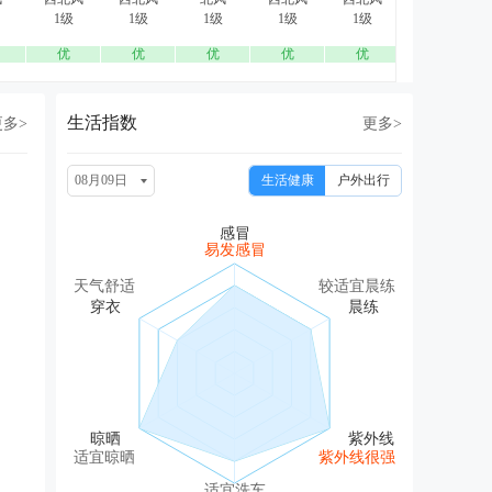
1级
1级
1级
1级
1级
1级
优
优
优
优
优
优
生活指数
更多>
更多>
08月09日
生活健康
户外出行
易发感冒
天气舒适
较适宜晨练
适宜晾晒
紫外线很强
适宜洗车