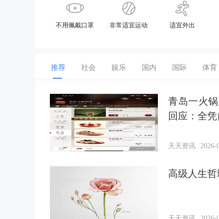
不用佩戴口罩
非常适宜运动
适宜外出
推荐
社会
娱乐
国内
国际
体育
青岛一火锅
回应：全凭
天天资讯
2026-0
高级人生哲
天天资讯
2026-0