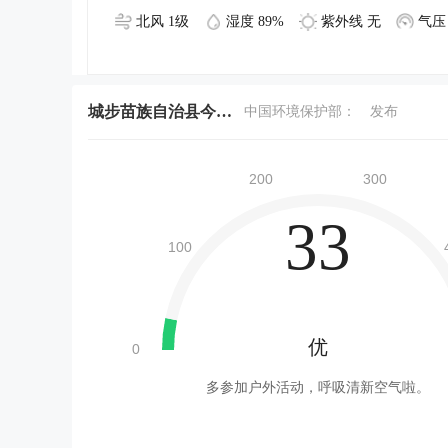
北风 1级
湿度 89%
紫外线 无
气压 
城步苗族自治县今天空气质量
中国环境保护部：
发布
33
优
多参加户外活动，呼吸清新空气啦。