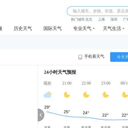
输入城市、乡镇、街道、景点
热门城市:
北京
上海
深圳
广
频
历史天气
国际天气
专业天气
天气生活
手机看天气
今天
24小时天气预报
现在
21:00
22:00
23:00
08/1
北风
北风
东北风
东北风
北