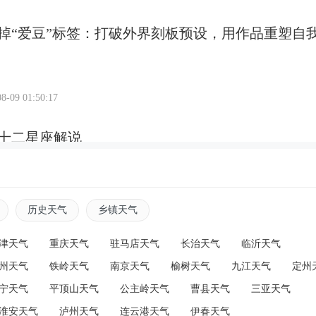
掉“爱豆”标签：打破外界刻板预设，用作品重塑自
8-09 01:50:17
十二星座解说
8-08 22:09:09
历史天气
乡镇天气
二星座的冷知识，来看看你被说中了吗？
津天气
重庆天气
驻马店天气
长治天气
临沂天气
州天气
铁岭天气
南京天气
榆树天气
九江天气
定州
宁天气
平顶山天气
公主岭天气
曹县天气
三亚天气
8-08 21:59:38
淮安天气
泸州天气
连云港天气
伊春天气