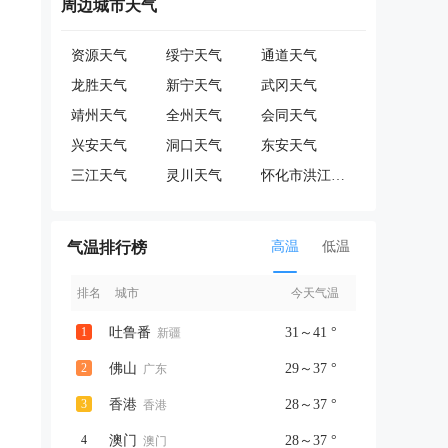
周边城市天气
资源天气
绥宁天气
通道天气
龙胜天气
新宁天气
武冈天气
靖州天气
全州天气
会同天气
兴安天气
洞口天气
东安天气
三江天气
灵川天气
怀化市洪江管理区天气
气温排行榜
高温
低温
排名
城市
今天气温
1
吐鲁番
31～41 °
新疆
2
佛山
29～37 °
广东
3
香港
28～37 °
香港
4
澳门
28～37 °
澳门