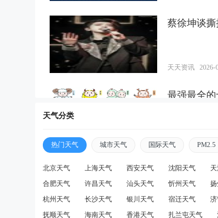
蔡徐坤谈撕
天天资讯
2026-0
最强最全的
天气分类
天天资讯
2026-0
热门天气
城市天气
国际天气
PM2.5
一些关于十
北京天气
上海天气
西安天气
沈阳天气
天
合肥天气
许昌天气
汕头天气
忻州天气
扬
杭州天气
长沙天气
银川天气
宿迁天气
济
天天资讯
2026-0
抚顺天气
海南天气
香港天气
扎兰屯天气