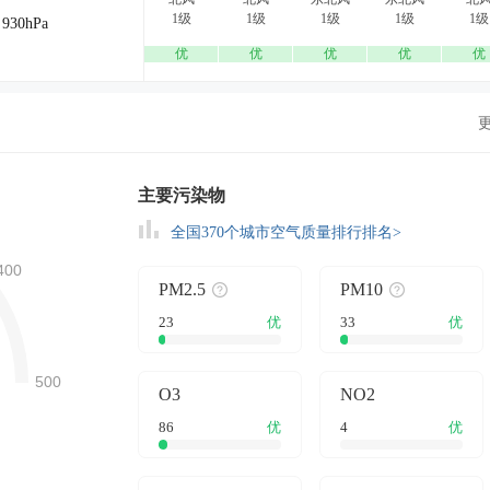
1级
1级
1级
1级
1级
930hPa
优
优
优
优
优
主要污染物
全国370个城市空气质量排行排名>
PM2.5
PM10
23
优
33
优
O3
NO2
86
优
4
优