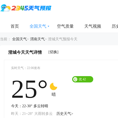
首页
全国天气
空气质量
天气视频
历
当前：
全国天气
>
渭南天气
>
澄城天气预报今天
[切换]
澄城今天天气详情
实时天气：22:00发布
25°
优
42
晴
今天：22-30° 多云转晴
昨天：21~28° 大雨转多云
历史天气>