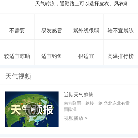
天气转凉，通勤路上可以选择皮衣、风衣等防
不需要
易发感冒
紫外线很弱
较不宜晨练
较适宜晾晒
适宜钓鱼
很适宜
高温排行榜
天气视频
近期天气趋势
南方降雨一轮接一轮 华北东北有雷
雨降温
视频播放 >