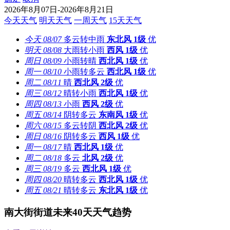
2026年8月07日-2026年8月21日
今天天气
明天天气
一周天气
15天天气
今天
08/07
多云转中雨
东北风
1级
优
明天
08/08
大雨转小雨
西风
1级
优
周日
08/09
小雨转晴
西北风
1级
优
周一
08/10
小雨转多云
西北风
1级
优
周二
08/11
晴
西北风
2级
优
周三
08/12
晴转小雨
西北风
1级
优
周四
08/13
小雨
西风
2级
优
周五
08/14
阴转多云
东南风
1级
优
周六
08/15
多云转阴
西北风
2级
优
周日
08/16
阴转多云
西风
1级
优
周一
08/17
晴
西北风
1级
优
周二
08/18
多云
北风
2级
优
周三
08/19
多云
西北风
1级
优
周四
08/20
晴转多云
西北风
1级
优
周五
08/21
晴转多云
东北风
1级
优
南大街街道未来40天天气趋势