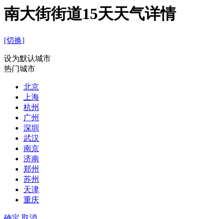
南大街街道15天天气详情
[切换]
设为默认城市
热门城市
北京
上海
杭州
广州
深圳
武汉
南京
济南
郑州
苏州
天津
重庆
确定
取消