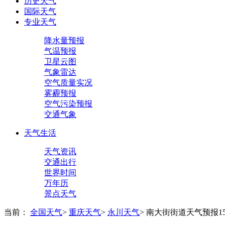
历史天气
国际天气
专业天气
降水量预报
气温预报
卫星云图
气象雷达
空气质量实况
雾霾预报
空气污染预报
交通气象
天气生活
天气资讯
交通出行
世界时间
万年历
景点天气
当前：
全国天气
>
重庆天气
>
永川天气
>
南大街街道天气预报1