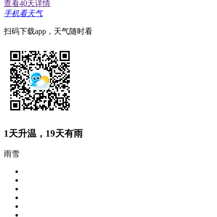
查看40天详情
手机看天气
扫码下载app，天气随时看
1
天升温，
19
天有雨
雨雪