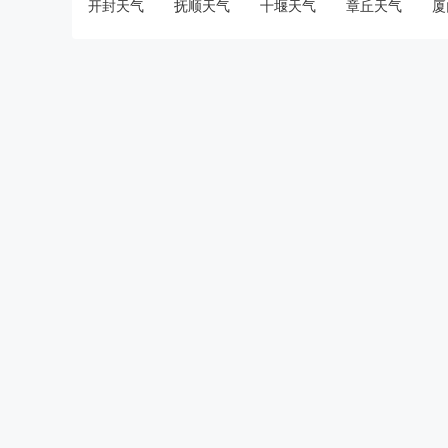
开封天气
抚顺天气
十堰天气
章丘天气
厦