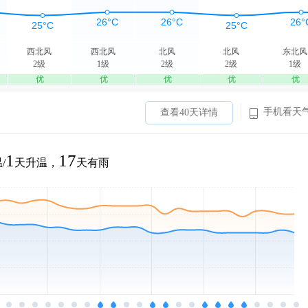
西北风
西北风
北风
北风
东北风
2级
1级
2级
2级
1级
优
优
优
优
优
手机看天
查看40天详情
1
17
/
天升温，
天有雨