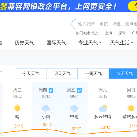
输入城市、乡镇、街道、景点
热门城市:
北京
上海
深圳
广
频
历史天气
国际天气
专业天气
天气生活
2日
今天天气
明天天气
一周天气
15天天气
周三
周四
周五
周六
周日
08/12
08/13
08/14
08/15
08/16
晴
小雨
中雨
多云转晴
晴转多