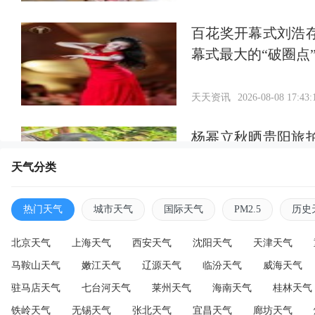
百花奖开幕式刘浩
幕式最大的“破圈点
天天资讯
2026-08-08 17:43:
杨幂立秋晒贵阳旅
状态好松弛
天气分类
天天资讯
2026-08-08 17:40:
热门天气
城市天气
国际天气
PM2.5
历史
北京天气
上海天气
西安天气
沈阳天气
天津天气
马鞍山天气
嫩江天气
辽源天气
临汾天气
威海天气
驻马店天气
七台河天气
莱州天气
海南天气
桂林天气
铁岭天气
无锡天气
张北天气
宜昌天气
廊坊天气