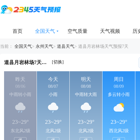
首页
全国天气
空气质量
天气视频
历
当前：
全国天气
>
永州天气
>
道县天气
>
道县月岩林场天气预报7天
[切换]
道县月岩林场7天天气详情
昨天
今天
明天
周日
08/06
08/07
08/08
08/09
中雨转小雨
小雨
中雨转大雨
多云转小雨
23~29°
23~29°
23~29°
23~29°
东北风2级
北风2级
北风2级
西北风2级