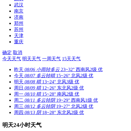
武汉
南京
济南
郑州
苏州
天津
重庆
确定
取消
今天天气
明天天气
一周天气
15天天气
昨天
08/06
小雨转多云
23~32°
西南风2级
优
今天
08/07
多云转晴
15~26°
北风2级
优
明天
08/08
晴
13~24°
北风3级
优
周日
08/09
晴
12~26°
东北风2级
优
周一
08/10
晴
15~28°
南风2级
优
周二
08/11
多云转阴
19~29°
西南风1级
优
周三
08/12
多云转阴
19~27°
北风2级
优
周四
08/13
阴
18~28°
东北风2级
优
明天24小时天气