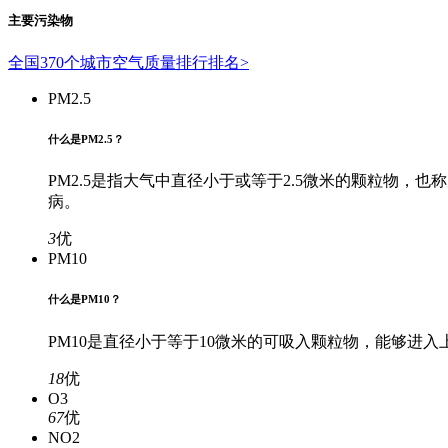
主要污染物
全国370个城市空气质量排行排名>
PM2.5
什么是PM2.5？
PM2.5是指大气中直径小于或等于2.5微米的颗粒物
病。
3
优
PM10
什么是PM10？
PM10是直径小于等于10微米的可吸入颗粒物，能够
18
优
O3
67
优
NO2