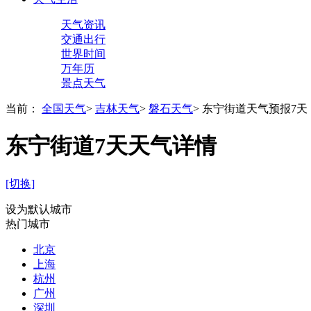
天气资讯
交通出行
世界时间
万年历
景点天气
当前：
全国天气
>
吉林天气
>
磐石天气
>
东宁街道天气预报7天
东宁街道7天天气详情
[切换]
设为默认城市
热门城市
北京
上海
杭州
广州
深圳