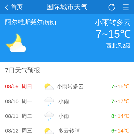
国际城市天气
首页
小雨转多云
阿尔维斯尧尔
[
切换
]
7~15
℃
西北风2级
7日天气预报
08/09 周日
小雨转多云
7
~
15
℃
08/10 周一
小雨
7
~
17
℃
08/11 周二
小雨
8
~
14
℃
08/12 周三
多云转晴
6
~
14
℃