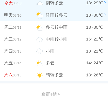
今天
阴转多云
18
~
29
℃
08/09
明天
阵雨转多云
18
~
30
℃
08/10
周二
多云转中雨
18
~
30
℃
08/11
周三
中雨转小雨
16
~
22
℃
08/12
周四
小雨
13
~
21
℃
08/13
周五
多云
14
~
24
℃
08/14
周六
晴转多云
13
~
26
℃
08/15
查看详情 >