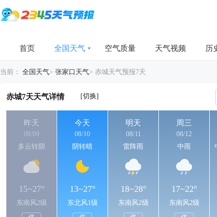
首页
全国天气
空气质量
天气视频
历
当前：
全国天气
>
张家口天气
>
赤城天气预报7天
[切换]
赤城7天天气详情
昨天
今天
明天
周三
08/09
08/10
08/11
08/12
多云转阴
阴转晴
雷阵雨
中雨
15~27°
13~27°
18~28°
17~22°
东南风2级
东北风1级
东南风2级
东南风2级