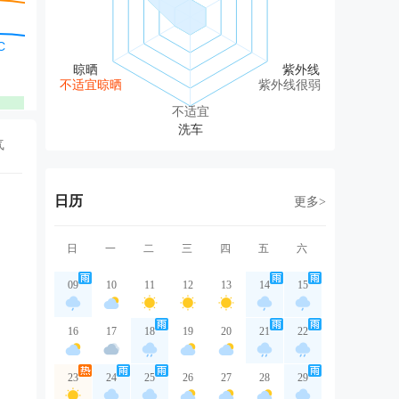
东南风
东南风
东南风
东风
东
2级
2级
2级
2级
2
不适宜晾晒
紫外线很弱
优
优
优
优
不适宜
气
日历
更多>
日
一
二
三
四
五
六
09
10
11
12
13
14
15
16
17
18
19
20
21
22
23
24
25
26
27
28
29