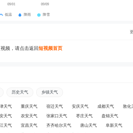
09/01
09/09
低温
降雨
降雪
短视频，请点击返回
短视频首页
历史天气
乡镇天气
津天气
重庆天气
宿迁天气
安庆天气
成都天气
敦化
安天气
农安天气
张家口天气
枣庄天气
盘锦天气
江天气
宜昌天气
齐齐哈尔天气
唐山天气
阜新天气