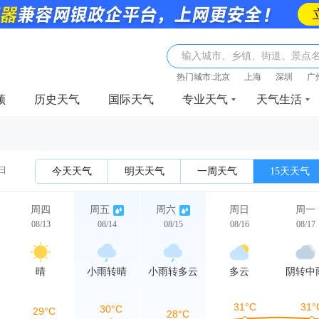
输入城市、乡镇、街道、景点
热门城市:
北京
上海
深圳
广
频
历史天气
国际天气
专业天气
天气生活
3日
今天天气
明天天气
一周天气
15天天气
周四
周五
周六
周日
周一
08/13
08/14
08/15
08/16
08/17
晴
小雨转晴
小雨转多云
多云
阴转中