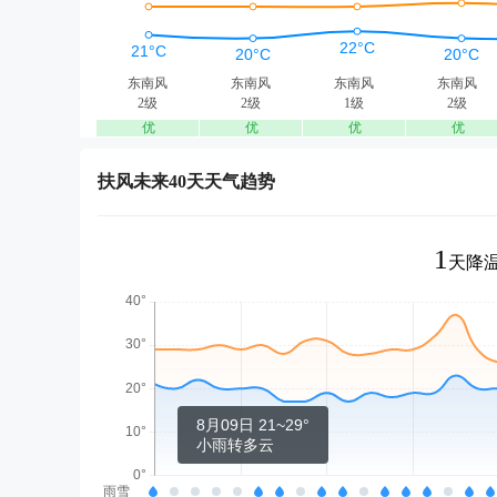
东南风
东南风
东南风
东南风
2级
2级
1级
2级
优
优
优
优
扶风未来40天天气趋势
1
天降温
8月09日 21~29°
小雨转多云
雨雪