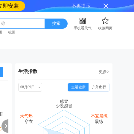
立即安装
不再提示
名称
搜索
手机看天气
收藏网页
州
杭州
生活指数
更多>
08月09日
生活健康
户外出行
周二
周三
周四
周五
周
08/18
08/19
08/20
08/21
08
少发感冒
雨
中雨
多云
多云转中雨
中雨转阴
中
天气热
不宜晨练