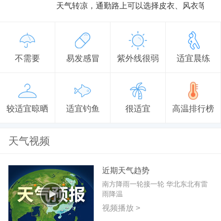
天气转凉，通勤路上可以选择皮衣、风衣等防
不需要
易发感冒
紫外线很弱
适宜晨练
较适宜晾晒
适宜钓鱼
很适宜
高温排行榜
天气视频
近期天气趋势
南方降雨一轮接一轮 华北东北有雷
雨降温
视频播放 >