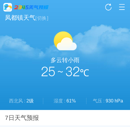
凤都镇天气
[
切换
]
多云转小雨
25 ~ 32
℃
西北风 :
2级
湿度 :
61%
气压 :
930 hPa
7日天气预报