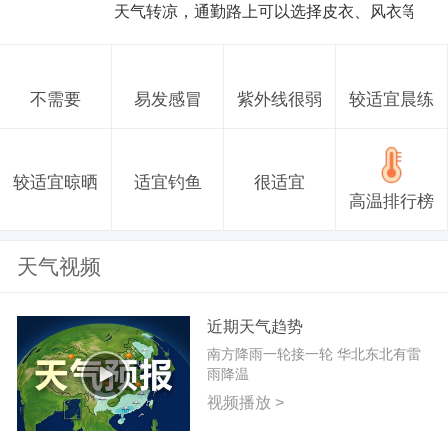
天气转凉，通勤路上可以选择皮衣、风衣等防
不需要
易发感冒
紫外线很弱
较适宜晨练
较适宜晾晒
适宜钓鱼
很适宜
高温排行榜
天气视频
近期天气趋势
南方降雨一轮接一轮 华北东北有雷
雨降温
视频播放 >