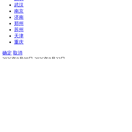
武汉
南京
济南
郑州
苏州
天津
重庆
确定
取消
2026年8月08日-2026年8月22日
今天天气
明天天气
一周天气
15天天气
今天
08/08
多云转小雨
西北风
2级
优
明天
08/09
小雨转阴
西南风
3级
优
周一
08/10
阴
西南风
3级
优
周二
08/11
小雨转多云
西南风
1级
优
周三
08/12
阴
东南风
1级
优
周四
08/13
多云
东南风
1级
优
周五
08/14
小雨
东北风
1级
优
周六
08/15
小雨转多云
东风
2级
优
周日
08/16
小雨转多云
东北风
1级
优
周一
08/17
中雨
东北风
2级
优