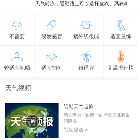
天气转凉，通勤路上可以选择皮衣、风衣等防
不需要
易发感冒
紫外线很弱
适宜晨练
较适宜晾晒
适宜钓鱼
很适宜
高温排行榜
天气视频
近期天气趋势
南方降雨一轮接一轮 华北东北有雷
雨降温
视频播放 >