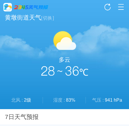
黄墩街道天气
[
切换
]
多云
28 ~ 36
℃
北风 :
2级
湿度 :
83%
气压 :
941 hPa
7日天气预报