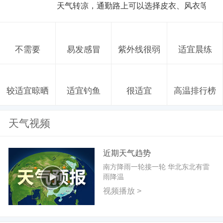
天气转凉，通勤路上可以选择皮衣、风衣等防
不需要
易发感冒
紫外线很弱
适宜晨练
较适宜晾晒
适宜钓鱼
很适宜
高温排行榜
天气视频
近期天气趋势
南方降雨一轮接一轮 华北东北有雷
雨降温
视频播放 >