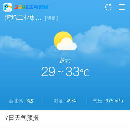
湾坞工业集中区天气
[
切换
]
多云
29 ~ 33
℃
西北风 :
3级
湿度 :
49%
气压 :
975 hPa
7日天气预报