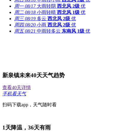
周一
08/17
大雨转阴
西北风
2级
优
周二
08/18
小雨转晴
西北风
1级
优
周三
08/19
多云
西北风
2级
优
周四
08/20
小雨
西北风
2级
优
周五
08/21
中雨转多云
东南风
1级
优
新泉镇未来40天天气趋势
查看40天详情
手机看天气
扫码下载app，天气随时看
1
天降温，
36
天有雨