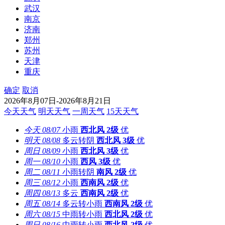
武汉
南京
济南
郑州
苏州
天津
重庆
确定
取消
2026年8月07日-2026年8月21日
今天天气
明天天气
一周天气
15天天气
今天
08/07
小雨
西北风
2级
优
明天
08/08
多云转阴
西北风
3级
优
周日
08/09
小雨
西北风
3级
优
周一
08/10
小雨
西风
3级
优
周二
08/11
小雨转阴
南风
2级
优
周三
08/12
小雨
西南风
2级
优
周四
08/13
多云
西南风
2级
优
周五
08/14
多云转小雨
西南风
2级
优
周六
08/15
中雨转小雨
西北风
2级
优
周日
08/16
中雨转小雨
西北风
2级
优