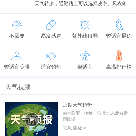
天气转凉，通勤路上可以选择皮衣、风衣等防
不需要
易发感冒
紫外线很弱
较适宜晨练
较适宜晾晒
适宜钓鱼
很适宜
高温排行榜
天气视频
近期天气趋势
南方降雨一轮接一轮 华北东北有雷
雨降温
视频播放 >