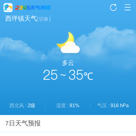
西坪镇天气
[
切换
]
多云
25 ~ 35
℃
西北风 :
2级
湿度 :
91%
气压 :
916 hPa
7日天气预报