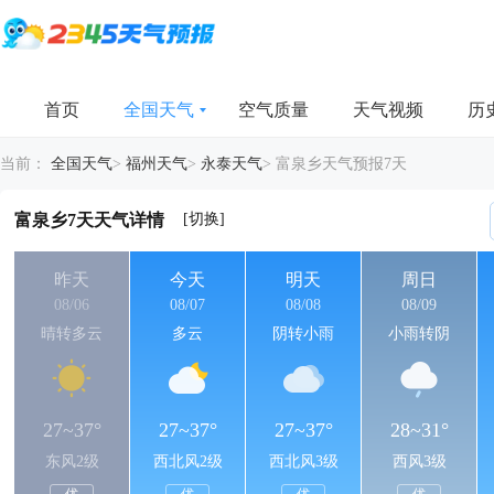
首页
全国天气
空气质量
天气视频
历
当前：
全国天气
>
福州天气
>
永泰天气
>
富泉乡天气预报7天
[切换]
富泉乡7天天气详情
昨天
今天
明天
周日
08/06
08/07
08/08
08/09
晴转多云
多云
阴转小雨
小雨转阴
27~37°
27~37°
27~37°
28~31°
东风2级
西北风2级
西北风3级
西风3级