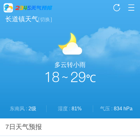
长道镇天气
[
切换
]
多云转小雨
18 ~ 29
℃
东南风 :
2级
湿度 :
81%
气压 :
834 hPa
7日天气预报