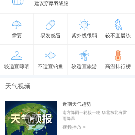
建议穿厚羽绒服
需要
易发感冒
紫外线很弱
较不宜晨练
较适宜晾晒
不适宜钓鱼
较适宜旅游
高温排行榜
天气视频
近期天气趋势
南方降雨一轮接一轮 华北东北有雷
雨降温
视频播放 >