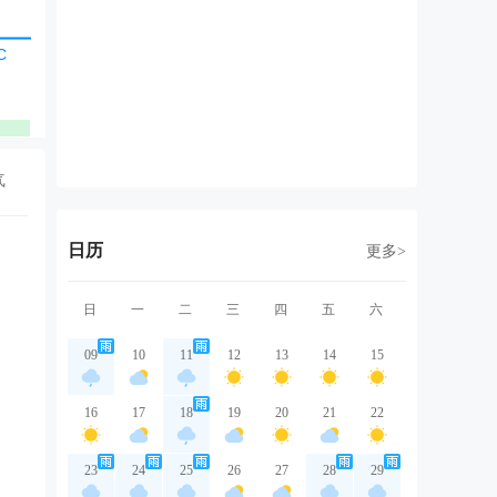
东南风
东南风
东南风
东南风
东
2级
1级
2级
2级
1
优
优
优
优
气
日历
更多>
日
一
二
三
四
五
六
09
10
11
12
13
14
15
16
17
18
19
20
21
22
23
24
25
26
27
28
29