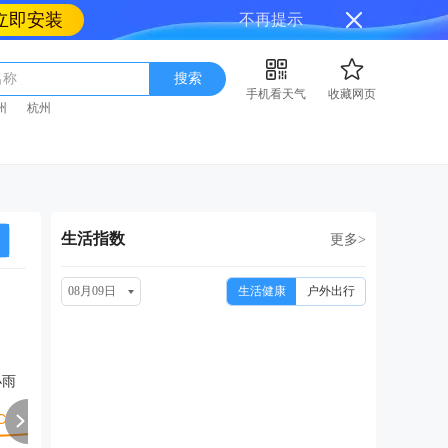
立即安装
不再提示
名称
搜索
手机看天气
收藏网页
州
杭州
生活指数
更多>
08月09日
生活健康
户外出行
周二
周三
周四
周五
周
08/18
08/19
08/20
08/21
08
小雨
小雨转阴
多云转晴
晴
多云转中雨
晴转