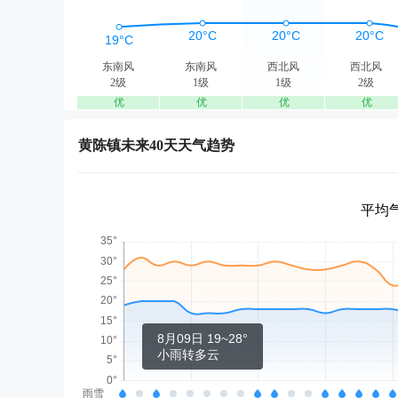
东南风
东南风
西北风
西北风
2级
1级
1级
2级
优
优
优
优
黄陈镇未来40天天气趋势
平均气
8月09日 19~28°
小雨转多云
雨雪