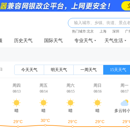
输入城市、乡镇、街道、景点
热门城市:
北京
上海
深圳
广
频
历史天气
国际天气
专业天气
天气生活
3日
今天天气
明天天气
一周天气
15天天气
周四
周五
周六
周日
周一
08/13
08/14
08/15
08/16
08/17
晴
晴
晴
晴
多云转