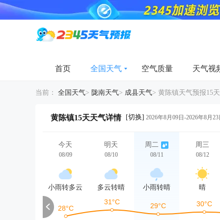
首页
全国天气
空气质量
天气视
当前：
全国天气
>
陇南天气
>
成县天气
>
黄陈镇天气预报15天
[切换]
黄陈镇15天天气详情
2026年8月09日-2026年8月2
今天
明天
周二
周三
08/09
08/10
08/11
08/12
小雨转多云
多云转晴
小雨转晴
晴