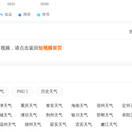
09/01
09/09
低温
降雨
降雪
短视频，请点击返回
短视频首页
气
PM2.5
历史天气
津天气
重庆天气
泰安天气
海南天气
宿州天气
定州
城天气
潍坊天气
荆州天气
银川天气
邯郸天气
阜阳
温州天气
德州天气
延安天气
宜宾天气
嫩江天气