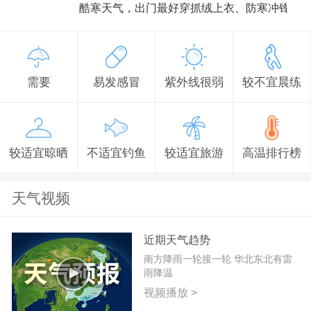
酷寒天气，出门最好穿抓绒上衣、防寒冲锋衣
需要
易发感冒
紫外线很弱
较不宜晨练
较适宜晾晒
不适宜钓鱼
较适宜旅游
高温排行榜
天气视频
近期天气趋势
南方降雨一轮接一轮 华北东北有雷
雨降温
视频播放 >