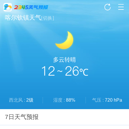
喀尔钦镇天气
[
切换
]
多云转晴
12 ~ 26
℃
西北风 :
2级
湿度 :
88%
气压 :
720 hPa
7日天气预报