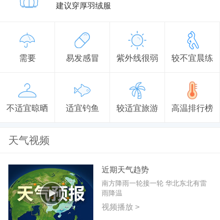
建议穿厚羽绒服
需要
易发感冒
紫外线很弱
较不宜晨练
不适宜晾晒
适宜钓鱼
较适宜旅游
高温排行榜
天气视频
近期天气趋势
南方降雨一轮接一轮 华北东北有雷
雨降温
视频播放 >