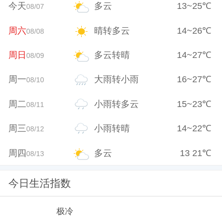
今天
多云
13
~
25
℃
08/07
周六
晴转多云
14
~
26
℃
08/08
周日
多云转晴
14
~
27
℃
08/09
周一
大雨转小雨
16
~
27
℃
08/10
周二
小雨转多云
15
~
23
℃
08/11
周三
小雨转晴
14
~
22
℃
08/12
周四
多云
13
21
℃
08/13
今日生活指数
极冷