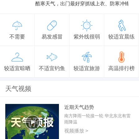
酷寒天气，出门最好穿抓绒上衣、防寒冲锋衣
不需要
易发感冒
紫外线很弱
较适宜晨练
较适宜晾晒
不适宜钓鱼
较适宜旅游
高温排行榜
天气视频
近期天气趋势
南方降雨一轮接一轮 华北东北有雷
雨降温
视频播放 >