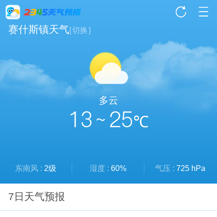
赛什斯镇天气
[
切换
]
多云
13 ~ 25
℃
东南风 :
2级
湿度 :
60%
气压 :
725 hPa
7日天气预报