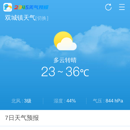
双城镇天气
[
切换
]
多云转晴
23 ~ 36
℃
北风 :
3级
湿度 :
44%
气压 :
844 hPa
7日天气预报