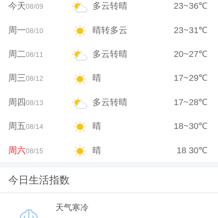
今天
多云转晴
23
~
36
℃
08/09
周一
晴转多云
23
~
31
℃
08/10
周二
多云转晴
20
~
27
℃
08/11
周三
晴
17
~
29
℃
08/12
周四
多云转晴
17
~
28
℃
08/13
周五
晴
18
~
30
℃
08/14
周六
晴
18
30
℃
08/15
今日生活指数
天气寒冷