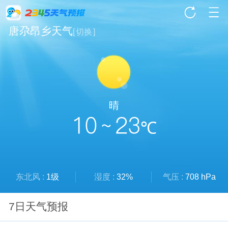
唐尕昂乡天气
[
切换
]
晴
10 ~ 23
℃
东北风 :
1级
湿度 :
32%
气压 :
708 hPa
7日天气预报