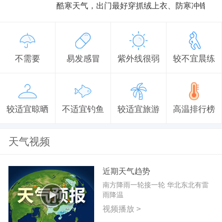
酷寒天气，出门最好穿抓绒上衣、防寒冲锋衣
不需要
易发感冒
紫外线很弱
较不宜晨练
较适宜晾晒
不适宜钓鱼
较适宜旅游
高温排行榜
天气视频
近期天气趋势
南方降雨一轮接一轮 华北东北有雷
雨降温
视频播放 >