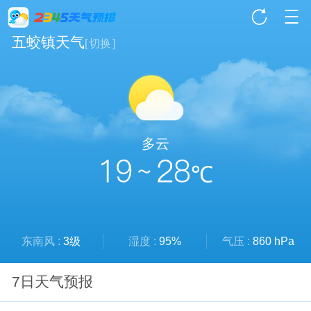
五蛟镇天气
[
切换
]
多云
19 ~ 28
℃
东南风 :
3级
湿度 :
95%
气压 :
860 hPa
7日天气预报