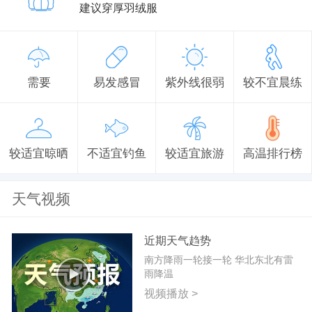
建议穿厚羽绒服
需要
易发感冒
紫外线很弱
较不宜晨练
较适宜晾晒
不适宜钓鱼
较适宜旅游
高温排行榜
天气视频
近期天气趋势
南方降雨一轮接一轮 华北东北有雷
雨降温
视频播放 >