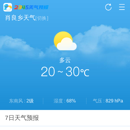
肖良乡天气
[
切换
]
多云
20 ~ 30
℃
东南风 :
2级
湿度 :
68%
气压 :
829 hPa
7日天气预报