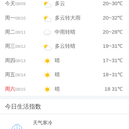
今天
多云
20
~
30
℃
08/09
周一
多云转大雨
20
~
32
℃
08/10
周二
中雨转晴
20
~
28
℃
08/11
周三
多云转晴
19
~
31
℃
08/12
周四
晴
17
~
31
℃
08/13
周五
晴
18
~
31
℃
08/14
周六
晴
18
31
℃
08/15
今日生活指数
天气寒冷