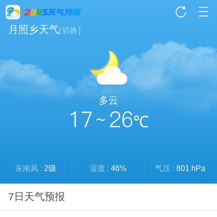
月照乡天气
[
切换
]
多云
17 ~ 26
℃
东南风 :
2级
湿度 :
46%
气压 :
801 hPa
7日天气预报