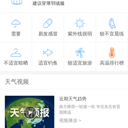
建议穿厚羽绒服
需要
易发感冒
紫外线很弱
较不宜晨练
不适宜晾晒
适宜钓鱼
较适宜旅游
高温排行榜
天气视频
近期天气趋势
南方降雨一轮接一轮 华北东北有雷
雨降温
视频播放 >