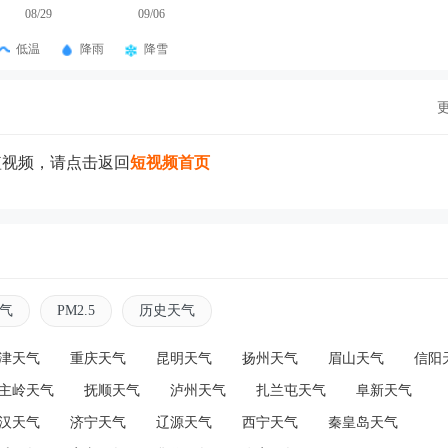
08/29
09/06
低温
降雨
降雪
短视频，请点击返回
短视频首页
气
PM2.5
历史天气
津天气
重庆天气
昆明天气
扬州天气
眉山天气
信阳
主岭天气
抚顺天气
泸州天气
扎兰屯天气
阜新天气
汉天气
济宁天气
辽源天气
西宁天气
秦皇岛天气