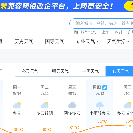
输入城市、乡镇、街道、景点
热门城市:
北京
上海
深圳
广
频
历史天气
国际天气
专业天气
天气生活
0日
今天天气
明天天气
一周天气
15天天气
周一
周二
周三
周四
周五
08/10
08/11
08/12
08/13
08/14
多云
多云转阴
阴转多云
小雨转多云
多云转