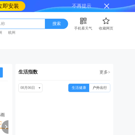
立即安装
不再提示
名称
搜索
手机看天气
收藏网页
州
杭州
生活指数
更多>
08月06日
生活健康
户外出行
周六
周日
周一
周二
周
08/15
08/16
08/17
08/18
08
小雨
中雨转多云
小雨
小雨
多云转晴
小