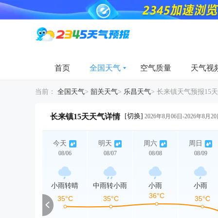
首页
全国天气
空气质量
天气视
当前：
全国天气
>
韶关天气
>
乐昌天气
>
长来镇天气预报15天
[切换]
长来镇15天天气详情
2026年8月06日-2026年8月2
今天
明天
周六
周日
08/06
08/07
08/08
08/09
小雨转晴
中雨转小雨
小雨
小雨