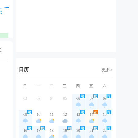
西北风
东南风
东北风
西北风
西
2级
1级
1级
2级
2
优
优
优
优
气
日历
更多>
日
一
二
三
四
五
六
02
03
04
05
06
07
08
09
10
11
12
13
14
15
16
17
18
19
20
21
22