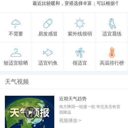
最近比较暖和，穿搭选择丰富；可以根据个人
不需要
易发感冒
紫外线很弱
适宜晨练
较适宜晾晒
适宜钓鱼
很适宜
高温排行榜
天气视频
近期天气趋势
南方降雨一轮接一轮 华北东北有雷
雨降温
视频播放 >