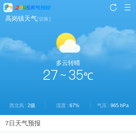
高岗镇天气
[
切换
]
多云转晴
27 ~ 35
℃
西北风 :
2级
湿度 :
67%
气压 :
965 hPa
7日天气预报