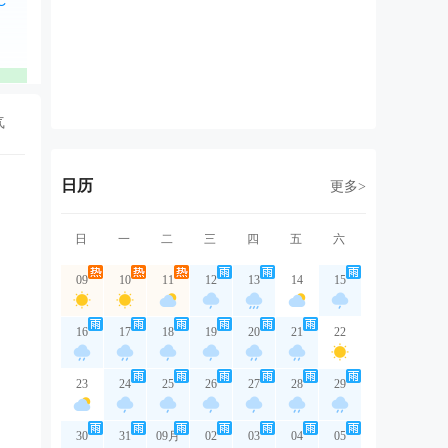
西北风
北风
北风
北风
北
2级
2级
2级
2级
3
优
优
优
优
气
日历
更多>
日
一
二
三
四
五
六
09
10
11
12
13
14
15
16
17
18
19
20
21
22
23
24
25
26
27
28
29
30
31
09月
02
03
04
05