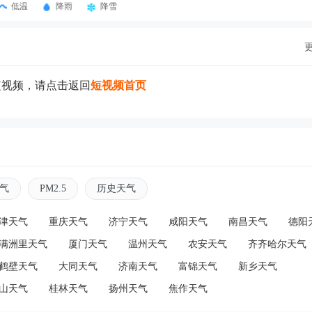
低温
降雨
降雪
短视频，请点击返回
短视频首页
气
PM2.5
历史天气
津天气
重庆天气
济宁天气
咸阳天气
南昌天气
德阳
满洲里天气
厦门天气
温州天气
农安天气
齐齐哈尔天气
鹤壁天气
大同天气
济南天气
富锦天气
新乡天气
山天气
桂林天气
扬州天气
焦作天气