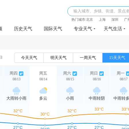
输入城市、乡镇、街道、景点
热门城市:
北京
上海
深圳
广
频
历史天气
国际天气
专业天气
天气生活
3日
今天天气
明天天气
一周天气
15天天气
周四
周五
周六
周日
周一
08/13
08/14
08/15
08/16
08/17
大雨转小雨
多云
小雨
中雨转阴
中雨转