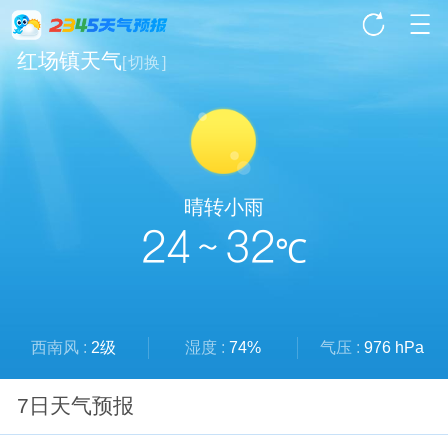
红场镇天气
[
切换
]
晴转小雨
24 ~ 32
℃
西南风 :
2级
湿度 :
74%
气压 :
976 hPa
7日天气预报