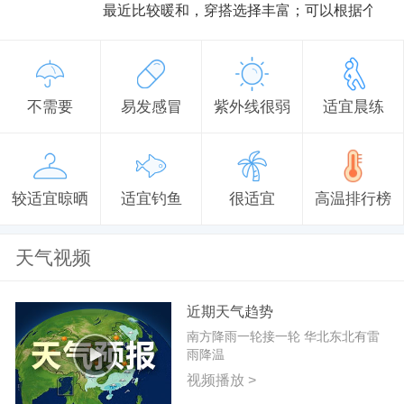
最近比较暖和，穿搭选择丰富；可以根据个人
不需要
易发感冒
紫外线很弱
适宜晨练
较适宜晾晒
适宜钓鱼
很适宜
高温排行榜
天气视频
近期天气趋势
南方降雨一轮接一轮 华北东北有雷
雨降温
视频播放 >