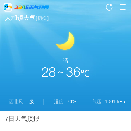
人和镇天气
[
切换
]
晴
28 ~ 36
℃
西北风 :
1级
湿度 :
74%
气压 :
1001 hPa
7日天气预报