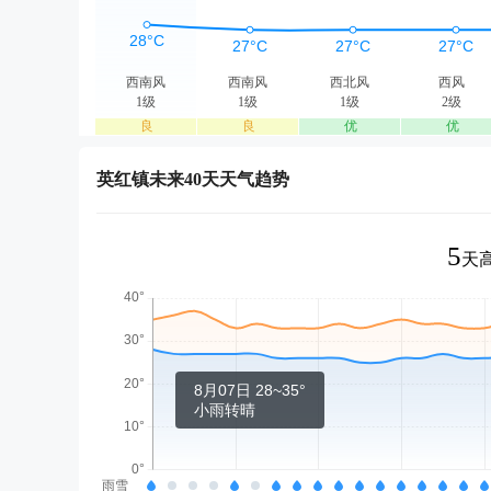
西南风
西南风
西北风
西风
1级
1级
1级
2级
良
良
优
优
英红镇未来40天天气趋势
5
天高
8月07日 28~35°
小雨转晴
雨雪