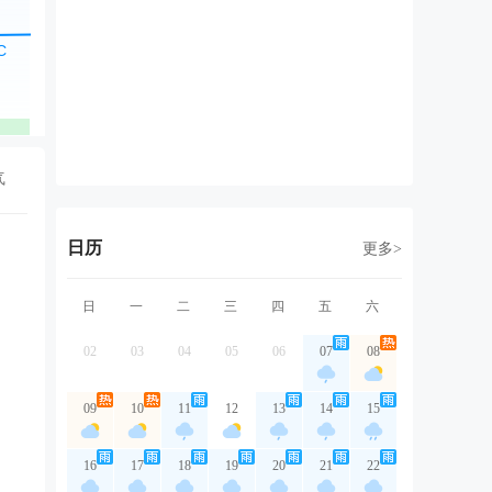
东北风
东北风
东北风
东北风
东
2级
2级
2级
1级
1
优
优
优
优
气
日历
更多>
日
一
二
三
四
五
六
02
03
04
05
06
07
08
09
10
11
12
13
14
15
16
17
18
19
20
21
22