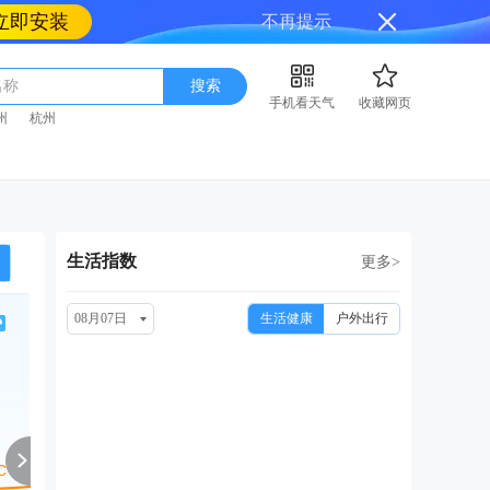
立即安装
不再提示
名称
搜索
手机看天气
收藏网页
州
杭州
生活指数
更多>
08月07日
生活健康
户外出行
周日
周一
周二
周三
周
08/16
08/17
08/18
08/19
08
小雨
小雨转阴
小雨转晴
小雨
小