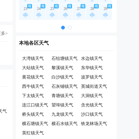
23
24
25
26
27
28
29
更多>
本地各区天气
大湾镇天气
石牯塘镇天气
水边镇天气
大站镇天气
黎溪镇天气
东华镇天气
黄花镇天气
白沙镇天气
波罗镇天气
西牛镇天气
石灰铺镇天气
英城街道天气
下太镇天气
青塘镇天气
大洞镇天气
连江口镇天气
望埠镇天气
含光镇天气
天气
桥头镇天气
九龙镇天气
沙口镇天气
横石塘镇天气
横石水镇天气
铁龙林场天气
英红镇天气