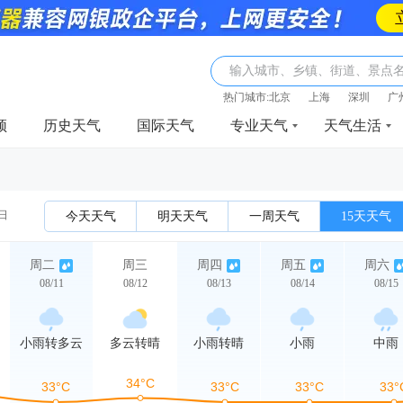
输入城市、乡镇、街道、景点
热门城市:
北京
上海
深圳
广
频
历史天气
国际天气
专业天气
天气生活
1日
今天天气
明天天气
一周天气
15天天气
周二
周三
周四
周五
周六
08/11
08/12
08/13
08/14
08/15
小雨转多云
多云转晴
小雨转晴
小雨
中雨