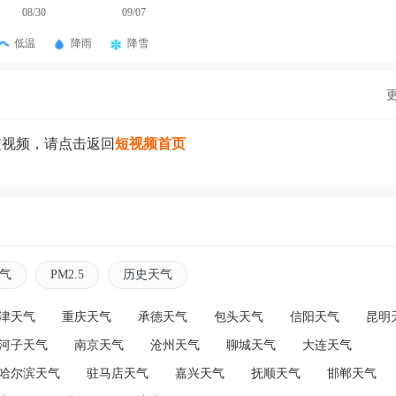
08/30
09/07
低温
降雨
降雪
短视频，请点击返回
短视频首页
气
PM2.5
历史天气
津天气
重庆天气
承德天气
包头天气
信阳天气
昆明
河子天气
南京天气
沧州天气
聊城天气
大连天气
哈尔滨天气
驻马店天气
嘉兴天气
抚顺天气
邯郸天气