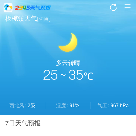
板榄镇天气
[
切换
]
多云转晴
25 ~ 35
℃
西北风 :
2级
湿度 :
91%
气压 :
967 hPa
7日天气预报