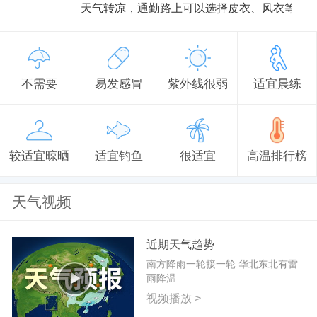
天气转凉，通勤路上可以选择皮衣、风衣等防
不需要
易发感冒
紫外线很弱
适宜晨练
较适宜晾晒
适宜钓鱼
很适宜
高温排行榜
天气视频
近期天气趋势
南方降雨一轮接一轮 华北东北有雷
雨降温
视频播放 >